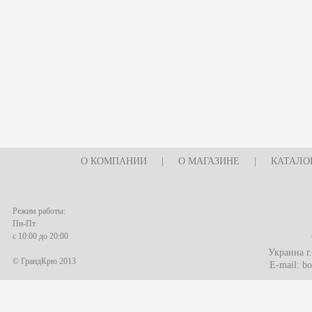
О КОМПАНИИ
|
О МАГАЗИНЕ
|
КАТАЛО
Режим работы:
Пн-Пт
с 10:00 до 20:00
Украина г
© ГрандКрю 2013
E-mail:
bo