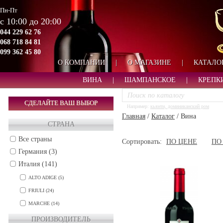
Пн-Пт
с 10:00 до 20:00
044 229 62 76
068 718 84 81
099 362 45 80
О КОМПАНИИ
|
О МАГАЗИНЕ
|
КАТАЛО
ВИНА
|
ШАМПАНСКОЕ
|
КРЕПК
СДЕЛАЙТЕ ВАШ ВЫБОР
Например:
кьянти, доминиканский ром
Главная
/
Каталог
/
Вина
СТРАНА
Все страны
Сортировать:
ПО ЦЕНЕ
ПО
Германия (3)
Италия (141)
ALTO ADIGE (5)
FRIULI (24)
MARCHE (14)
PIEDMONT (20)
ПРОИЗВОДИТЕЛЬ