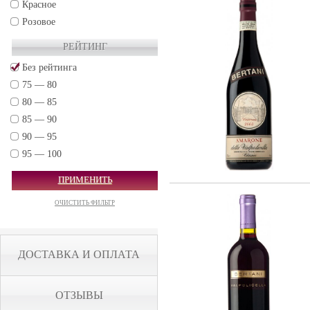
Красное
Arnaldo Caprai (2)
Розовое
Gruppo Vini Selezionati S.r.L. (2)
РЕЙТИНГ
Cantine Pirovano srl (11)
Без рейтинга
Col d'Orcia S.r.l. Societa Agricola (7)
75 — 80
80 — 85
85 — 90
90 — 95
95 — 100
ПРИМЕНИТЬ
ОЧИСТИТЬ ФИЛЬТР
ДОСТАВКА И ОПЛАТА
ОТЗЫВЫ