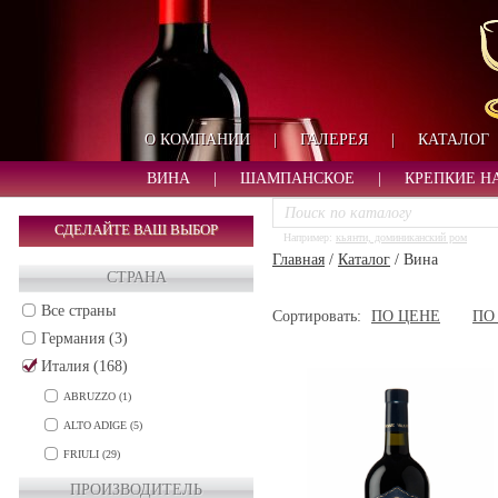
О КОМПАНИИ
|
ГАЛЕРЕЯ
|
КАТАЛОГ
ВИНА
|
ШАМПАНСКОЕ
|
КРЕПКИЕ Н
СДЕЛАЙТЕ ВАШ ВЫБОР
Например:
кьянти, доминиканский ром
Главная
/
Каталог
/
Вина
СТРАНА
Все страны
Сортировать:
ПО ЦЕНЕ
ПО
Германия (3)
Италия (168)
ABRUZZO (1)
ALTO ADIGE (5)
FRIULI (29)
MARCHE (14)
ПРОИЗВОДИТЕЛЬ