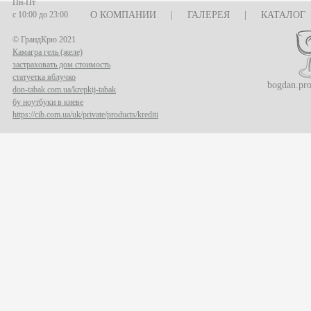
Пн-Пт
с 10:00 до 23:00
О КОМПАНИИ
|
ГАЛЕРЕЯ
|
КАТАЛОГ
© ГрандКрю 2021
Камагра гель (желе)
застраховать дом стоимость
статуетка яблучко
bogdan.pr
don-tabak.com.ua/krepkij-tabak
бу ноутбуки в киеве
https://cib.com.ua/uk/private/products/krediti