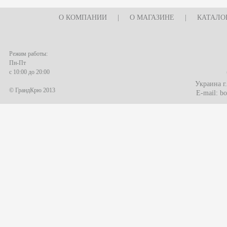
О КОМПАНИИ
|
О МАГАЗИНЕ
|
КАТАЛО
Режим работы:
Пн-Пт
с 10:00 до 20:00
Украина г
© ГрандКрю 2013
E-mail:
bo