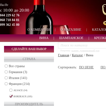
Пн-Пт
с 10:00 до 20:00
044 229 62 76
068 718 84 81
099 362 45 80
О КОМПАНИИ
|
О МАГАЗИНЕ
|
КАТАЛО
ВИНА
|
ШАМПАНСКОЕ
|
КРЕПК
СДЕЛАЙТЕ ВАШ ВЫБОР
Например:
кьянти, доминиканский ром
Главная
/
Каталог
/
Вина
СТРАНА
Все страны
Сортировать:
ПО ЦЕНЕ
ПО
Германия (3)
Италия (141)
Франция (214)
ALSACE (14)
BORDEAUX (105)
Bordeaux superieur (1)
ПРОИЗВОДИТЕЛЬ