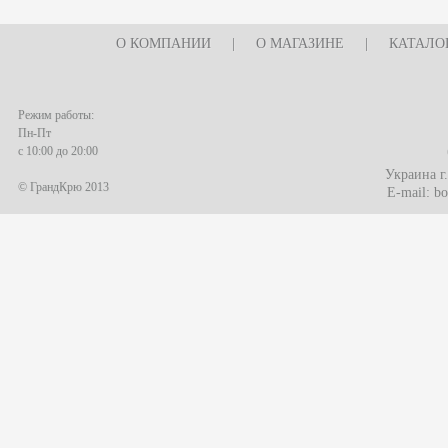
О КОМПАНИИ
|
О МАГАЗИНЕ
|
КАТАЛО
Режим работы:
Пн-Пт
с 10:00 до 20:00
Украина г
© ГрандКрю 2013
E-mail:
bo