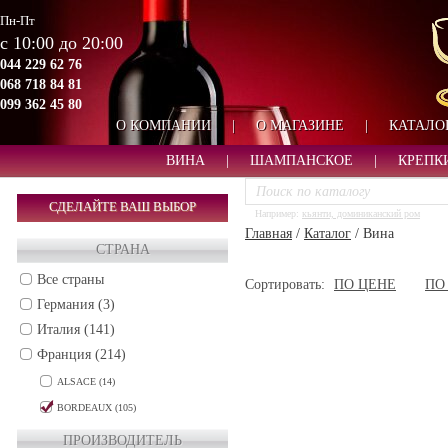
Пн-Пт
с 10:00 до 20:00
044 229 62 76
068 718 84 81
099 362 45 80
О КОМПАНИИ
|
О МАГАЗИНЕ
|
КАТАЛО
ВИНА
|
ШАМПАНСКОЕ
|
КРЕПК
СДЕЛАЙТЕ ВАШ ВЫБОР
Например:
кьянти, доминиканский ром
Главная
/
Каталог
/
Вина
СТРАНА
Все страны
Сортировать:
ПО ЦЕНЕ
ПО
Германия (3)
Италия (141)
Франция (214)
ALSACE (14)
BORDEAUX (105)
Bordeaux superieur (1)
ПРОИЗВОДИТЕЛЬ