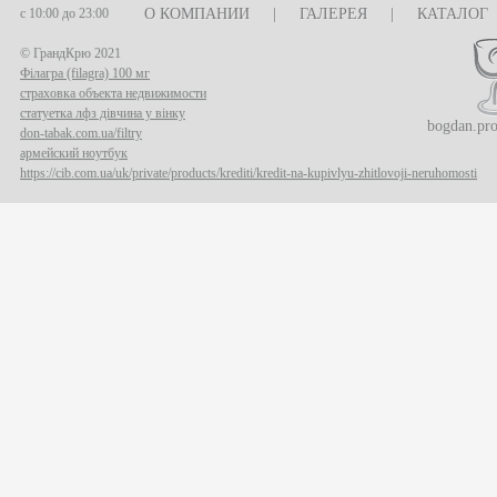
с 10:00 до 23:00
О КОМПАНИИ
|
ГАЛЕРЕЯ
|
КАТАЛОГ
© ГрандКрю 2021
Філагра (filagra) 100 мг
страховка объекта недвижимости
статуетка лфз дівчина у вінку
bogdan.pr
don-tabak.com.ua/filtry
армейский ноутбук
https://cib.com.ua/uk/private/products/krediti/kredit-na-kupivlyu-zhitlovoji-neruhomosti