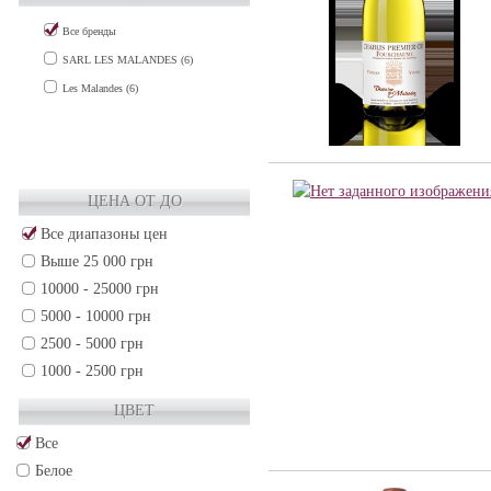
CHABLIS (12)
Все бренды
Chablis Grand Cru (1)
SARL LES MALANDES (6)
Chablis Premier Cru (9)
Les Malandes (6)
CHAMPAGNE (4)
COTES DE GASCOGNE (7)
LOIRE VALLEY (18)
MEDOC (1)
ЦЕНА ОТ ДО
PROVENCE (2)
Все диапазоны цен
RHONE VALLEY (3)
Выше 25 000 грн
VDP (2)
10000 - 25000 грн
VIN DE FRANCE (5)
5000 - 10000 грн
Чили (34)
2500 - 5000 грн
1000 - 2500 грн
500 - 1000 грн
ЦВЕТ
250 - 500 грн
Все
50 - 250 грн
Белое