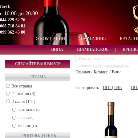
Пн-Пт
с 10:00 до 20:00
044 229 62 76
068 718 84 81
099 362 45 80
О КОМПАНИИ
|
О МАГАЗИНЕ
|
КАТАЛО
ВИНА
|
ШАМПАНСКОЕ
|
КРЕПК
СДЕЛАЙТЕ ВАШ ВЫБОР
Например:
кьянти, доминиканский ром
Главная
/
Каталог
/
Вина
СТРАНА
Все страны
Сортировать:
ПО ЦЕНЕ
ПО
Германия (3)
Италия (141)
ALTO ADIGE (5)
FRIULI (24)
MARCHE (14)
PIEDMONT (20)
ПРОИЗВОДИТЕЛЬ