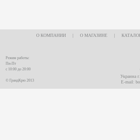
О КОМПАНИИ
|
О МАГАЗИНЕ
|
КАТАЛО
Режим работы:
Пн-Пт
с 10:00 до 20:00
Украина г
© ГрандКрю 2013
E-mail:
bo