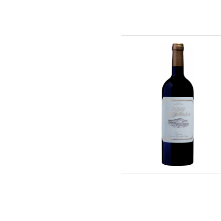
Vina La Reserva de Caliboro (3)
Laboure - Roi (1)
Vina Almaviva (2)
Chateau Lynch-Bages (1)
Chateau Potensac (1)
Domaine Jacques Prieur (14)
AZIENDA VINICOLA UMANI RONCHI
(14)
Eugenio Collavini Viticoltori SPA (16)
Weinhaus August Kesseler GmbH (3)
Arnaldo Caprai (2)
Antinori Matte S.A. (Vina Haras de
Pirque) (8)
Gruppo Vini Selezionati S.r.L. (2)
SA J. E. BORIE (1)
EARL LES GRANGES DE CIVRAC (1)
F. AUDOIN (3)