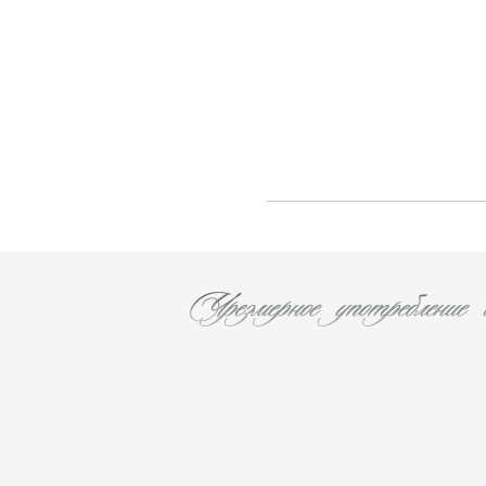
Les Caves Du Chateau D'esclans (2)
Chateau Leoville Poyferre (1)
Chateau Valandraud (1)
Chateau Canon la Gaffeliere (1)
Chateau Brane Cantenac (1)
Chateau Chasse Spleen (1)
Chateau Ducru-Beaucaillou (1)
Chateau Lanessan (1)
Chateau Les Ormes De Pez (1)
Chateau Labegorce (1)
Nadau (1)
Chateau Bernadotte (1)
Chateau Lascombes (1)
Chateau Gobert (1)
MURE (2)
Les Malandes (3)
La Fuie Saint Bonnet (1)