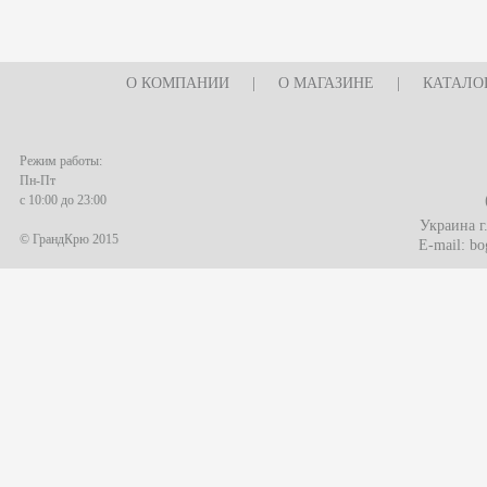
О КОМПАНИИ
|
О МАГАЗИНЕ
|
КАТАЛО
Режим работы:
Пн-Пт
с 10:00 до 23:00
Украина г
© ГрандКрю 2015
E-mail:
bo