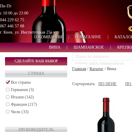
Пн-Пт
с 10:00 до 23:00
044 229 62 75
067 446 57 08
г. Киев, ул. Институтская 25а
О КОМПАНИИ
|
О МАГАЗИНЕ
|
КАТАЛО
ВИНА
|
ШАМПАНСКОЕ
|
КРЕПК
СДЕЛАЙТЕ ВАШ ВЫБОР
Например:
кьянти, доминиканский ром
Главная
/
Каталог
/
Вина
СТРАНА
Все страны
Сортировать:
ПО ЦЕНЕ
ПО
Германия (3)
Италия (142)
Франция (217)
Чили (33)
ПРОИЗВОДИТЕЛЬ