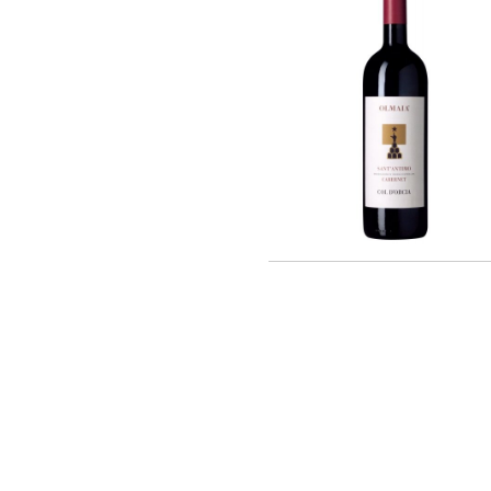
Chateau Latour (2)
Cheval Quancard (23)
De Ladoucette (16)
J. Bernard (5)
Joseph Janoueix (16)
Maison Louis Latour (10)
Maison Simonnet-Febvre (5)
Maison Tardieu-Laurent (2)
Nony-Borie (2)
Regnard (7)
Rene MURE (10)
SARL LES MALANDES (6)
Chateau Haut-Milon (1)
Santa Carolina (20)
Andre Kientzler (2)
Champagne Philipponnat (3)
Compagnie Vinicole Baron Edmond de
Rothschild (4)