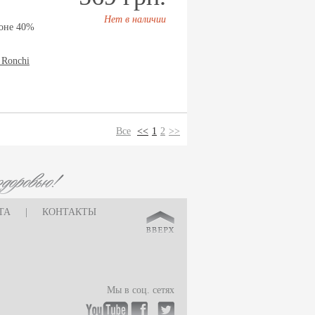
Нет в наличии
оне 40%
 Ronchi
Все
<<
1
2
>>
ТА
|
КОНТАКТЫ
Мы в соц. сетях