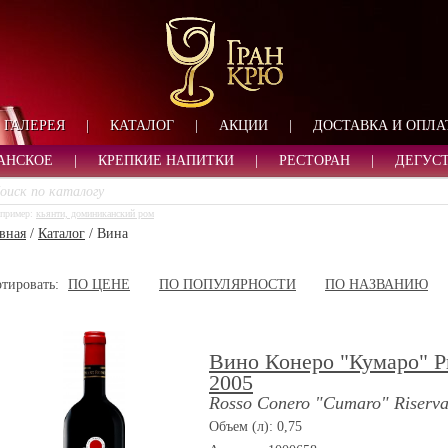
ФОРМА ОБРАТНОЙ СВ
ИМЯ
ЛОГИН
ВАШЕ ИМЯ:
ПАРОЛЬ
ПАРОЛЬ
ГАЛЕРЕЯ
|
КАТАЛОГ
|
АКЦИИ
|
ДОСТАВКА И ОПЛА
ТЕЛЕФОН:
АДРЕС ЭЛЕКТРОННОЙ ПОЧТЫ
ЗАПОМНИТЬ МЕНЯ
АНСКОЕ
|
КРЕПКИЕ НАПИТКИ
|
РЕСТОРАН
|
ДЕГУС
ВОЙТИ
пример:
кьянти, доминиканский ром
РЕГИСТРАЦИЯ
вная
/
Каталог
/
Вина
ЗАБЫЛИ ПАРОЛЬ?
тировать:
ПО ЦЕНЕ
ПО ПОПУЛЯРНОСТИ
ПО НАЗВАНИЮ
Вино Конеро "Кумаро" Р
2005
Rosso Conero "Cumaro" Riserv
Объем (л): 0,75