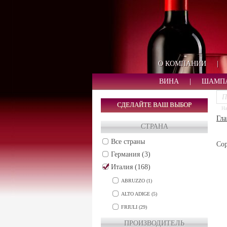
О КОМПАНИИ
|
ВИНА
|
ШАМП
СДЕЛАЙТЕ ВАШ ВЫБОР
На
Гла
СТРАНА
Все страны
Сор
Германия (3)
Италия (168)
ABRUZZO (1)
ALTO ADIGE (5)
FRIULI (29)
MARCHE (14)
ПРОИЗВОДИТЕЛЬ