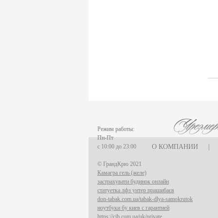
Режим работы:
Пн-Пт
с 10:00 до 23:00
О КОМПАНИИ
|
© ГрандКрю 2021
Камагра гель (желе)
застрахувати будинок онлайн
статуетка лфз унтер пришибаєв
don-tabak.com.ua/tabak-dlya-samokrutok
ноутбуки бу киев с гарантией
https://cib.com.ua/uk/private