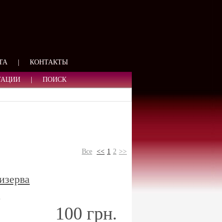
ЯЗИ
ТА
|
КОНТАКТЫ
ТАЦИИ
|
ПОИСК
Все
<<
1
2
>>
изерва
a
100 грн.