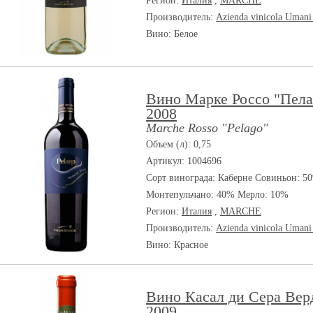
Регион:
Италия
,
MARCHE
Производитель:
Azienda vinicola Umani
Вино: Белое
Вино Марке Россо "Пела
2008
Marche Rosso "Pelago"
Объем (л): 0,75
Артикул: 1004696
Сорт винограда:
Каберне Совиньон: 5
Монтепульчано: 40% Мерло: 10%
Регион:
Италия
,
MARCHE
Производитель:
Azienda vinicola Umani
Вино: Красное
Вино Касал ди Сера Вер
2009