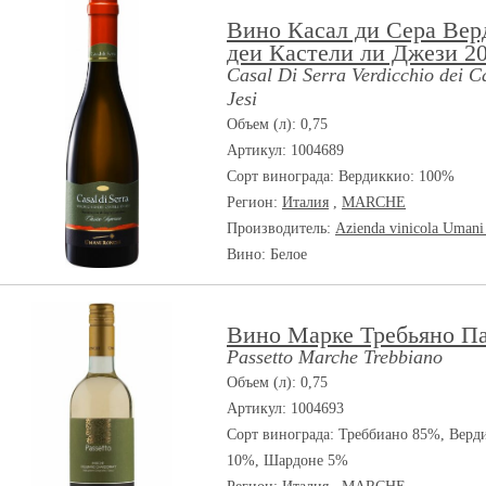
Вино Касал ди Сера Вер
деи Кастели ли Джези 2
Casal Di Serra Verdicchio dei Ca
Jesi
Объем (л): 0,75
Артикул: 1004689
Сорт винограда:
Вердиккио: 100%
Регион:
Италия
,
MARCHE
Производитель:
Azienda vinicola Umani
Вино: Белое
Вино Марке Требьяно Па
Passetto Marche Trebbiano
Объем (л): 0,75
Артикул: 1004693
Сорт винограда:
Треббиано 85%, Верд
10%, Шардоне 5%