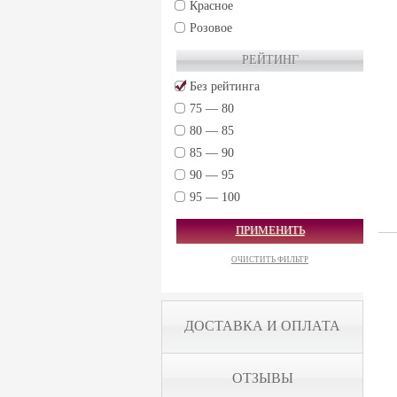
Красное
Arnaldo Caprai (2)
Розовое
Gruppo Vini Selezionati S.r.L. (2)
РЕЙТИНГ
Cantine Pirovano srl (11)
Без рейтинга
Col d'Orcia S.r.l. Societa Agricola (7)
75 — 80
80 — 85
85 — 90
90 — 95
95 — 100
ПРИМЕНИТЬ
ОЧИСТИТЬ ФИЛЬТР
ДОСТАВКА И ОПЛАТА
ОТЗЫВЫ