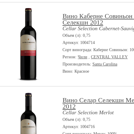
Вино Каберне Совиньон
Селекшн 2012
Cellar Selection Cabernet-Sauv
Объем (л): 0,75
Артикул: 1004714
Сорт винограда:
Каберне Совиньон: 1
Регион:
Чили
,
CENTRAL VALLEY
Производитель:
Santa Carolina
Вино: Красное
Вино Селар Селекшн М
2012
Cellar Selection Merlot
Объем (л): 0,75
Артикул: 1004716
Сорт винограда:
Мерло: 100%