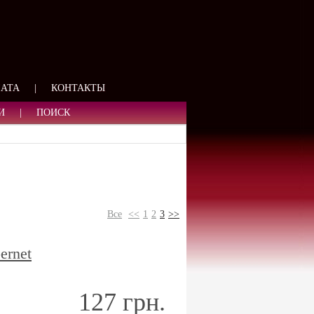
ЯЗИ
ЛАТА
|
КОНТАКТЫ
И
|
ПОИСК
Все
<<
1
2
3
>>
ernet
127 грн.