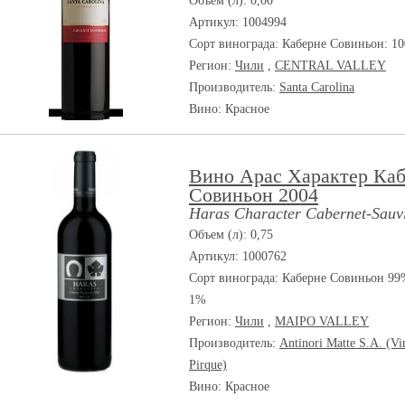
Объем (л): 0,00
Артикул: 1004994
Сорт винограда:
Каберне Совиньон: 1
Регион:
Чили
,
CENTRAL VALLEY
Производитель:
Santa Carolina
Вино: Красное
Вино Арас Характер Ка
Совиньон 2004
Haras Character Cabernet-Sauv
Объем (л): 0,75
Артикул: 1000762
Сорт винограда:
Каберне Совиньон 99
1%
Регион:
Чили
,
MAIPO VALLEY
Производитель:
Antinori Matte S.A. (Vi
Pirque)
Вино: Красное