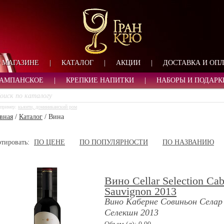
ФОРМА ОБРАТНОЙ СВ
ИМЯ
ЛОГИН
ВАШЕ ИМЯ:
ПАРОЛЬ
ПАРОЛЬ
 МАГАЗИНЕ
|
КАТАЛОГ
|
АКЦИИ
|
ДОСТАВКА И ОП
ТЕЛЕФОН:
АДРЕС ЭЛЕКТРОННОЙ ПОЧТЫ
ЗАПОМНИТЬ МЕНЯ
АМПАНСКОЕ
|
КРЕПКИЕ НАПИТКИ
|
НАБОРЫ И ПОДАРК
ВОЙТИ
пример:
кьянти, доминиканский ром
РЕГИСТРАЦИЯ
вная
/
Каталог
/
Вина
ЗАБЫЛИ ПАРОЛЬ?
тировать:
ПО ЦЕНЕ
ПО ПОПУЛЯРНОСТИ
ПО НАЗВАНИЮ
Вино Cellar Selection Cab
Sauvignon 2013
Вино Каберне Совиньон Селар
Селекшн 2013