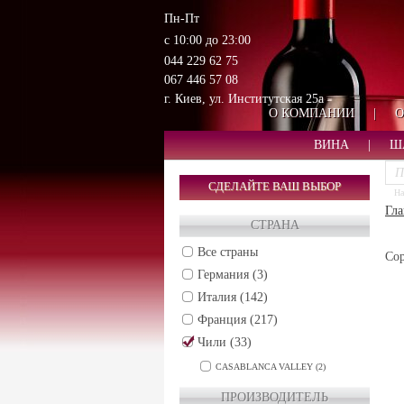
Пн-Пт
с 10:00 до 23:00
044 229 62 75
067 446 57 08
г. Киев, ул. Институтская 25а
О КОМПАНИИ
|
О
ВИНА
|
Ш
СДЕЛАЙТЕ ВАШ ВЫБОР
На
Гла
СТРАНА
Все страны
Сор
Германия (3)
Италия (142)
Франция (217)
Чили (33)
CASABLANCA VALLEY (2)
CENTRAL VALLEY (5)
ПРОИЗВОДИТЕЛЬ