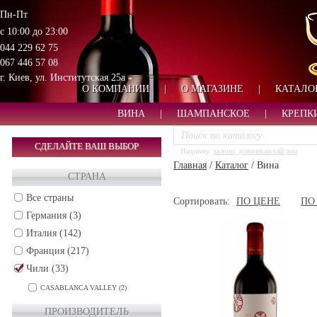
Пн-Пт
с 10:00 до 23:00
044 229 62 75
067 446 57 08
г. Киев, ул. Институтская 25а
О КОМПАНИИ
|
О МАГАЗИНЕ
|
КАТАЛО
ВИНА
|
ШАМПАНСКОЕ
|
КРЕПК
СДЕЛАЙТЕ ВАШ ВЫБОР
Например:
кьянти, доминиканский ром
Главная
/
Каталог
/
Вина
СТРАНА
Все страны
Сортировать:
ПО ЦЕНЕ
ПО
Германия (3)
Италия (142)
Франция (217)
Чили (33)
CASABLANCA VALLEY (2)
CENTRAL VALLEY (5)
ПРОИЗВОДИТЕЛЬ