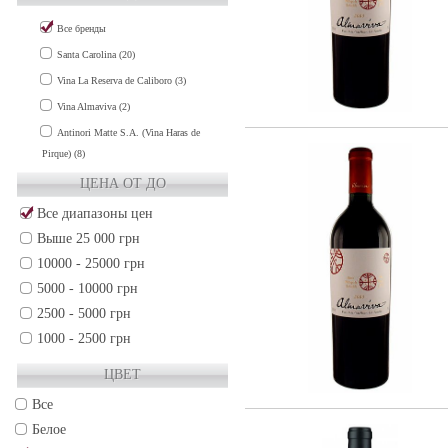
COLCHAGUA VALLEY (2)
Все бренды
MAIPO VALLEY (12)
Santa Carolina (20)
MAULE VALLEY (3)
Vina La Reserva de Caliboro (3)
RAPEL VALLEY (3)
Vina Almaviva (2)
Antinori Matte S.A. (Vina Haras de
Pirque) (8)
ЦЕНА ОТ ДО
Все диапазоны цен
Выше 25 000 грн
10000 - 25000 грн
5000 - 10000 грн
2500 - 5000 грн
1000 - 2500 грн
500 - 1000 грн
ЦВЕТ
250 - 500 грн
Все
50 - 250 грн
Белое