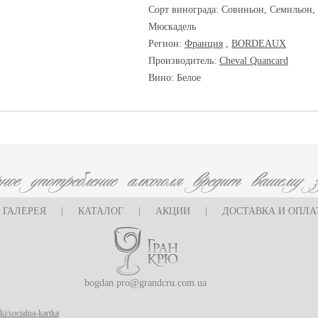
Сорт винограда:
Совиньон, Семильон,
Мюскадель
Регион:
Франция
,
BORDEAUX
Производитель:
Cheval Quancard
Вино: Белое
ГАЛЕРЕЯ
|
КАТАЛОГ
|
АКЦИИ
|
ДОСТАВКА И ОПЛА
bogdan.pro@grandcru.com.ua
ki/socialna-kartka