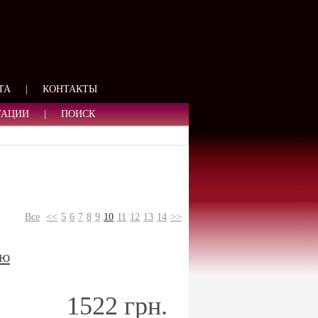
ЯЗИ
ТА
|
КОНТАКТЫ
ТАЦИИ
|
ПОИСК
Все
<<
5
6
7
8
9
10
11
12
13
14
>>
дю
1522 грн.