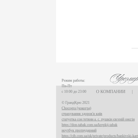
Режим работы:
Пн-Пт
с 10:00 до 23:00
О КОМПАНИИ
|
© ГрандКрю 2021
Chocogra (чокогра)
страхування здоров'я київ
статуетка сон тетяни а. с. пушкін євгеній онєгін
https://don-tabak.com.ua/krepkij-tabak
ноутбук протиударний
https://cib.com.ua/uk/private/products/bankivski-kart