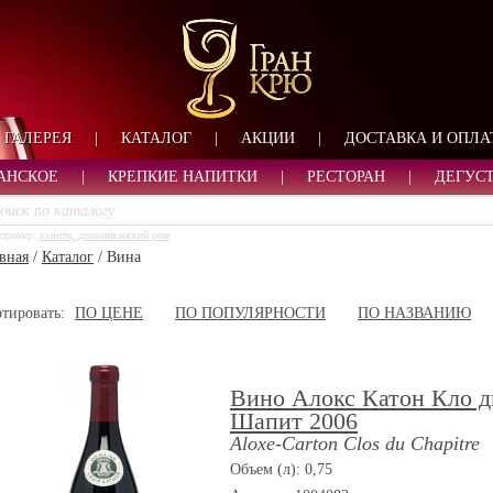
ФОРМА ОБРАТНОЙ СВ
ИМЯ
ЛОГИН
ВАШЕ ИМЯ:
ПАРОЛЬ
ПАРОЛЬ
ГАЛЕРЕЯ
|
КАТАЛОГ
|
АКЦИИ
|
ДОСТАВКА И ОПЛА
ТЕЛЕФОН:
АДРЕС ЭЛЕКТРОННОЙ ПОЧТЫ
ЗАПОМНИТЬ МЕНЯ
АНСКОЕ
|
КРЕПКИЕ НАПИТКИ
|
РЕСТОРАН
|
ДЕГУС
ВОЙТИ
пример:
кьянти, доминиканский ром
РЕГИСТРАЦИЯ
вная
/
Каталог
/
Вина
ЗАБЫЛИ ПАРОЛЬ?
тировать:
ПО ЦЕНЕ
ПО ПОПУЛЯРНОСТИ
ПО НАЗВАНИЮ
Вино Алокс Катон Кло 
Шапит 2006
Aloxe-Carton Clos du Chapitre
Объем (л): 0,75