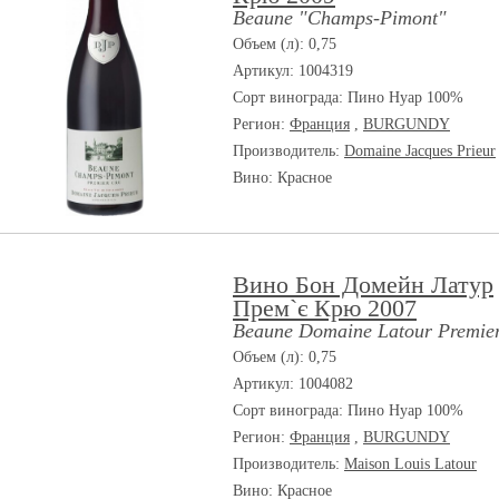
Beaune "Champs-Pimont"
Объем (л): 0,75
Артикул: 1004319
Сорт винограда:
Пино Нуар 100%
Регион:
Франция
,
BURGUNDY
Производитель:
Domaine Jacques Prieur
Вино: Красное
Вино Бон Домейн Латур
Прем`є Крю 2007
Beaune Domaine Latour Premie
Объем (л): 0,75
Артикул: 1004082
Сорт винограда:
Пино Нуар 100%
Регион:
Франция
,
BURGUNDY
Производитель:
Maison Louis Latour
Вино: Красное