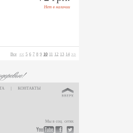
Нет в наличии
Все
<<
5
6
7
8
9
10
11
12
13
14
>>
ТА
|
КОНТАКТЫ
Мы в соц. сетях