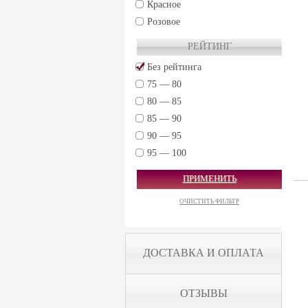
Красное
Chateau Lagrange (2)
Розовое
Chateau Larrivet Haut-Brion (2)
РЕЙТИНГ
Chateau Leoville Barton (1)
Без рейтинга
Chateau Leoville Las Cases (3)
75 — 80
Chateau Margaux (1)
80 — 85
Chateau Montrose (2)
85 — 90
Chateau Mouton Rothschild (2)
90 — 95
Chateau Pape Clement (2)
95 — 100
Chateau Pichon-Longueville Comtesse de
Lalande (2)
ПРИМЕНИТЬ
Chateau Pontet-Canet (2)
ОЧИСТИТЬ ФИЛЬТР
Chateau Rauzan-Segla (1)
Chateau Talbot (2)
Jacques Prieure (7)
ДОСТАВКА И ОПЛАТА
Joseph Drouhin (1)
Barmes Buecher (1)
ОТЗЫВЫ
Chateau Latour (2)