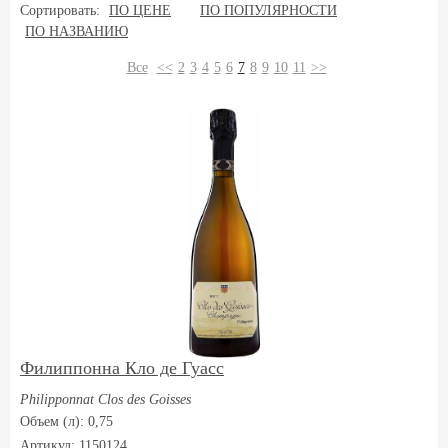
Сортировать:
ПО ЦЕНЕ
ПО ПОПУЛЯРНОСТИ
ПО НАЗВАНИЮ
Все
<<
2
3
4
5
6
7
8
9
10
11
>>
Филиппонна Кло де Гуасс
Philipponnat Clos des Goisses
Объем (л): 0,75
Артикул: 1150124