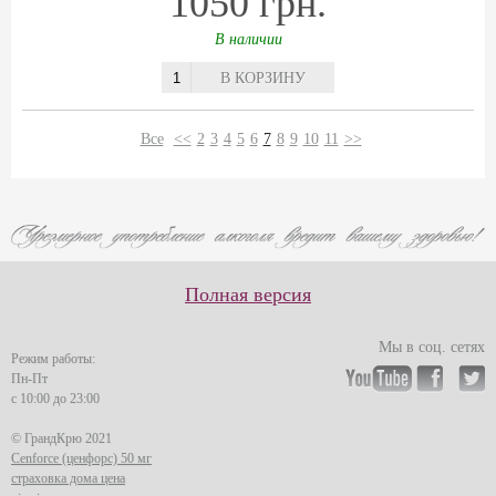
1050 грн.
В наличии
В КОРЗИНУ
Все
<<
2
3
4
5
6
7
8
9
10
11
>>
Полная версия
Мы в соц. сетях
Режим работы:
Пн-Пт
с 10:00 до 23:00
© ГрандКрю 2021
Cenforce (ценфорс) 50 мг
страховка дома цена