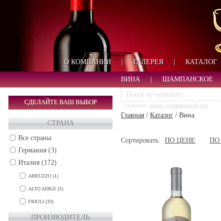
О КОМПАНИИ
|
ГАЛЕРЕЯ
|
КАТАЛОГ
ВИНА
|
ШАМПАНСКОЕ
СДЕЛАЙТЕ ВАШ ВЫБОР
Например:
кьянти, доминиканский ром
Главная
/
Каталог
/
Вина
СТРАНА
Все страны
Сортировать:
ПО ЦЕНЕ
ПО
Германия (3)
Италия (172)
ABRUZZO (1)
ALTO ADIGE (5)
FRIULI (33)
MARCHE (14)
ПРОИЗВОДИТЕЛЬ