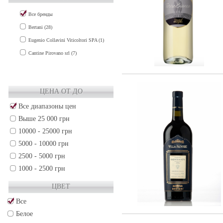
PIEDMONT (24)
Все бренды
PUGLIA (1)
Bertani (28)
SARDEGNA (2)
Eugenio Collavini Viticoltori SPA (1)
SICILY (9)
Cantine Pirovano srl (7)
TOSCANA (1)
TUSCANY (44)
UMBRIA (2)
ЦЕНА ОТ ДО
VENETO (36)
Все диапазоны цен
Франция (236)
Выше 25 000 грн
Чили (34)
10000 - 25000 грн
5000 - 10000 грн
2500 - 5000 грн
1000 - 2500 грн
500 - 1000 грн
ЦВЕТ
250 - 500 грн
Все
50 - 250 грн
Белое