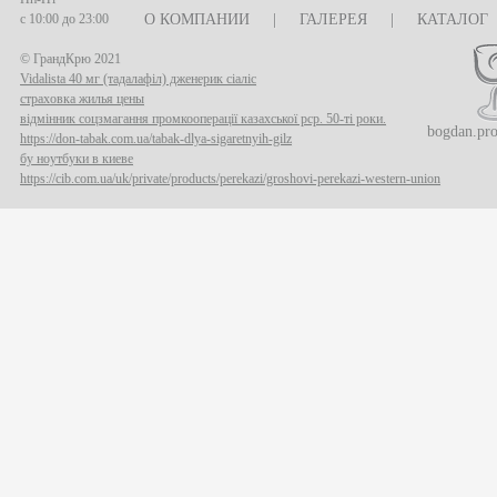
с 10:00 до 23:00
О КОМПАНИИ
|
ГАЛЕРЕЯ
|
КАТАЛОГ
© ГрандКрю 2021
Vidalista 40 мг (тадалафіл) дженерик сіаліс
страховка жилья цены
відмінник соцзмагання промкооперації казахської рср. 50-ті роки.
bogdan.pr
https://don-tabak.com.ua/tabak-dlya-sigaretnyih-gilz
бу ноутбуки в киеве
https://cib.com.ua/uk/private/products/perekazi/groshovi-perekazi-western-union