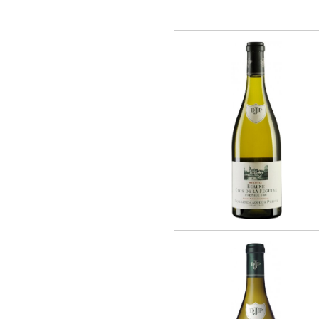
Rothschild (4)
Vina La Reserva de Caliboro (3)
Laboure - Roi (1)
Vina Almaviva (2)
Chateau Lynch-Bages (1)
Chateau Potensac (1)
Domaine Jacques Prieur (16)
AZIENDA VINICOLA UMANI RONCHI
(14)
Eugenio Collavini Viticoltori SPA (18)
Weinhaus August Kesseler GmbH (3)
Arnaldo Caprai (2)
Antinori Matte S.A. (Vina Haras de
Pirque) (8)
Gruppo Vini Selezionati S.r.L. (2)
SA J. E. BORIE (1)
EARL LES GRANGES DE CIVRAC (1)