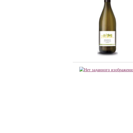
Barmes Buecher (1)
Chateau Latour (2)
Cheval Quancard (23)
De Ladoucette (15)
J. Bernard (5)
Joseph Janoueix (16)
Maison Louis Latour (10)
Maison Simonnet-Febvre (5)
Maison Tardieu-Laurent (2)
Nony-Borie (1)
Regnard (7)
Rene MURE (10)
SARL LES MALANDES (8)
Chateau Haut-Milon (1)
Santa Carolina (21)
Andre Kientzler (2)
Champagne Philipponnat (4)
Compagnie Vinicole Baron Edmond de