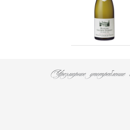
F. AUDOIN (3)
Les Caves Du Chateau D'esclans (2)
Chateau Leoville Poyferre (1)
Chateau Valandraud (1)
Chateau Canon la Gaffeliere (1)
Chateau Brane Cantenac (1)
Chateau Chasse Spleen (1)
Chateau Ducru-Beaucaillou (1)
Chateau Lanessan (1)
Chateau Les Ormes De Pez (1)
Chateau Labegorce (1)
Chateau Bernadotte (1)
Chateau Lascombes (1)
Chateau Gobert (1)
MURE (5)
Les Malandes (7)
La Fuie Saint Bonnet (1)
Cantine Pirovano srl (11)