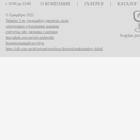
с 10:00 до 23:00
О КОМПАНИИ
|
ГАЛЕРЕЯ
|
КАТАЛОГ
© ГрандКрю 2021
Tadarise 5 мг (тадалафіл) дженерік сіаліс
электронное страхование машины
статуетка лфз дівчинка з квітами
bogdan.pr
don-tabak.com.ua/usb-zazhigalki
бронированный ноутбук
https://cib.com.ua/uk/private/products/depoziti/maksimalniy-dohid