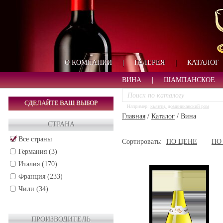
О КОМПАНИИ
|
ГАЛЕРЕЯ
|
КАТАЛОГ
ВИНА
|
ШАМПАНСКОЕ
СДЕЛАЙТЕ ВАШ ВЫБОР
Например:
кьянти, доминиканский ром
Главная
/
Каталог
/
Вина
СТРАНА
Все страны
Сортировать:
ПО ЦЕНЕ
ПО
Германия (3)
Италия (170)
Франция (233)
Чили (34)
ПРОИЗВОДИТЕЛЬ