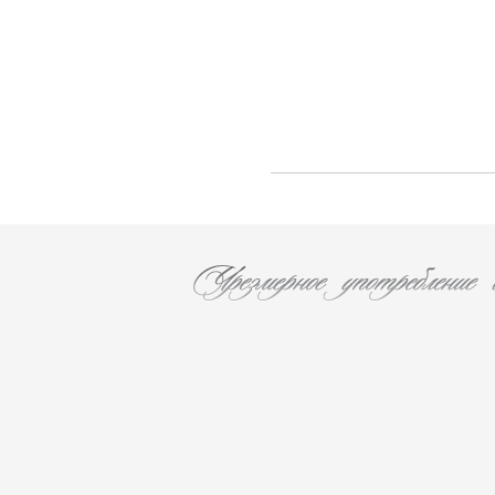
F. AUDOIN (3)
Les Caves Du Chateau D'esclans (2)
Chateau Leoville Poyferre (1)
Chateau Valandraud (1)
Chateau Canon la Gaffeliere (1)
Chateau Brane Cantenac (1)
Chateau Chasse Spleen (1)
Chateau Ducru-Beaucaillou (1)
Chateau Lanessan (1)
Chateau Les Ormes De Pez (1)
Chateau Labegorce (1)
Chateau Bernadotte (1)
Chateau Lascombes (1)
Chateau Gobert (1)
MURE (5)
Les Malandes (7)
La Fuie Saint Bonnet (1)
Cantine Pirovano srl (11)