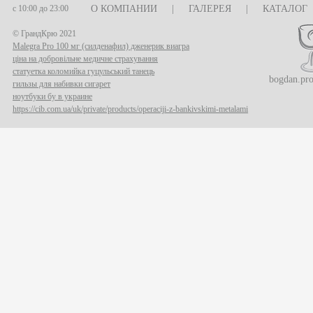
с 10:00 до 23:00
О КОМПАНИИ
|
ГАЛЕРЕЯ
|
КАТАЛОГ
© ГрандКрю 2021
Malegra Pro 100 мг (силденафил) дженерик виагра
ціна на добровільне медичне страхування
статуетка коломийка гуцульський танець
bogdan.pr
гильзы для набивки сигарет
ноутбуки бу в украине
https://cib.com.ua/uk/private/products/operaciji-z-bankivskimi-metalami