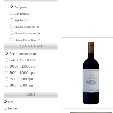
Все бренды
Marc Bredif (3)
Argiolas (1)
Chandon de Brailles (2)
Chateau Carbonnieux (2)
Chateau Cheval Blanc (2)
ЦЕНА ОТ ДО
Chateau Clinet (1)
Chateau Cos d'Estournel (1)
Все диапазоны цен
Выше 25 000 грн
Chateau de Fieuzal (1)
10000 - 25000 грн
Chateau Grand-Puy-Lacoste (2)
5000 - 10000 грн
Chateau Gruaud Larose (2)
2500 - 5000 грн
Chateau Guiraud (1)
1000 - 2500 грн
Chateau Haut-Brion (3)
500 - 1000 грн
Chateau La Lagune (1)
ЦВЕТ
250 - 500 грн
Chateau La Mission Haut-Brion (3)
Все
50 - 250 грн
Chateau Lafite-Rothschild (3)
Белое
Chateau Lafleur (2)