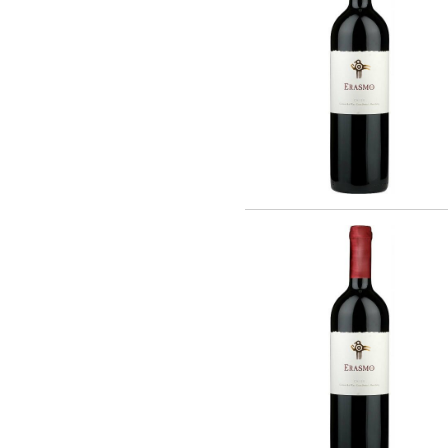
Barmes Buecher (1)
Chateau Latour (2)
Cheval Quancard (23)
De Ladoucette (15)
J. Bernard (5)
Joseph Janoueix (16)
Maison Louis Latour (10)
Maison Simonnet-Febvre (5)
Maison Tardieu-Laurent (2)
Nony-Borie (1)
Regnard (7)
Rene MURE (10)
SARL LES MALANDES (8)
Chateau Haut-Milon (1)
Santa Carolina (21)
Andre Kientzler (2)
Champagne Philipponnat (4)
Compagnie Vinicole Baron Edmond de