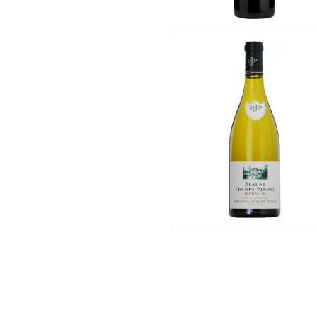
Rothschild (4)
Vina La Reserva de Caliboro (3)
Laboure - Roi (1)
Vina Almaviva (2)
Chateau Lynch-Bages (1)
Chateau Potensac (1)
Domaine Jacques Prieur (16)
AZIENDA VINICOLA UMANI RONCHI
(14)
Eugenio Collavini Viticoltori SPA (18)
Weinhaus August Kesseler GmbH (3)
Arnaldo Caprai (2)
Antinori Matte S.A. (Vina Haras de
Pirque) (8)
Gruppo Vini Selezionati S.r.L. (2)
SA J. E. BORIE (1)
EARL LES GRANGES DE CIVRAC (1)