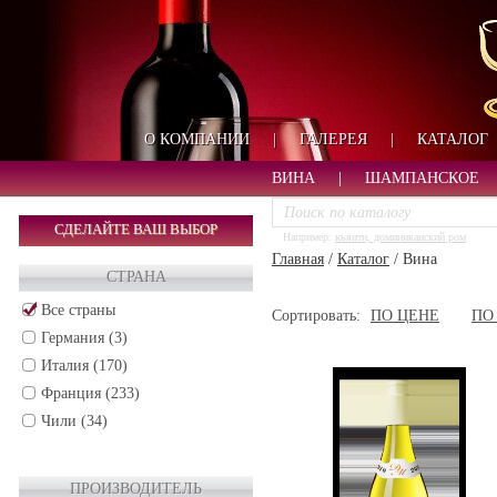
О КОМПАНИИ
|
ГАЛЕРЕЯ
|
КАТАЛОГ
ВИНА
|
ШАМПАНСКОЕ
СДЕЛАЙТЕ ВАШ ВЫБОР
Например:
кьянти, доминиканский ром
Главная
/
Каталог
/
Вина
СТРАНА
Все страны
Сортировать:
ПО ЦЕНЕ
ПО
Германия (3)
Италия (170)
Франция (233)
Чили (34)
ПРОИЗВОДИТЕЛЬ