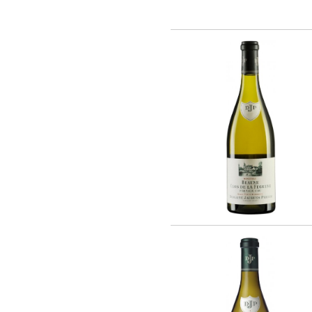
Rothschild (4)
Vina La Reserva de Caliboro (3)
Laboure - Roi (1)
Vina Almaviva (2)
Chateau Lynch-Bages (1)
Chateau Potensac (1)
Domaine Jacques Prieur (16)
AZIENDA VINICOLA UMANI RONCHI
(14)
Eugenio Collavini Viticoltori SPA (18)
Weinhaus August Kesseler GmbH (3)
Arnaldo Caprai (2)
Antinori Matte S.A. (Vina Haras de
Pirque) (8)
Gruppo Vini Selezionati S.r.L. (2)
SA J. E. BORIE (1)
EARL LES GRANGES DE CIVRAC (1)