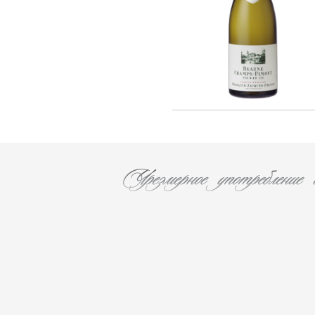
F. AUDOIN (3)
Les Caves Du Chateau D'esclans (2)
Chateau Leoville Poyferre (1)
Chateau Valandraud (1)
Chateau Canon la Gaffeliere (1)
Chateau Brane Cantenac (1)
Chateau Chasse Spleen (1)
Chateau Ducru-Beaucaillou (1)
Chateau Lanessan (1)
Chateau Les Ormes De Pez (1)
Chateau Labegorce (1)
Chateau Bernadotte (1)
Chateau Lascombes (1)
Chateau Gobert (1)
MURE (5)
Les Malandes (7)
La Fuie Saint Bonnet (1)
Cantine Pirovano srl (11)