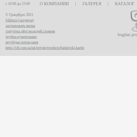
с 10:00 до 23:00
О КОМПАНИИ
|
ГАЛЕРЕЯ
|
КАТАЛОГ
© ГрандКрю 2021
Sildigra (силдигра)
застраховать жилье
статуетка лфзі молодий слоненя
bogdan.pr
трубки курительные
ноутбуки оптом киев
https://cib.com.ua/uk/private/products/bankivski-kartki