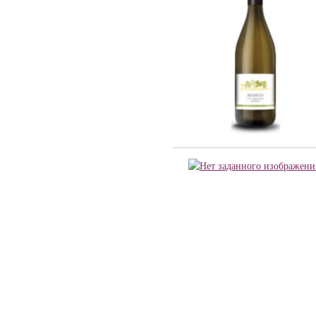
Barmes Buecher (1)
Chateau Latour (2)
Cheval Quancard (23)
De Ladoucette (15)
J. Bernard (5)
Joseph Janoueix (16)
Maison Louis Latour (10)
Maison Simonnet-Febvre (5)
Maison Tardieu-Laurent (2)
Nony-Borie (1)
Regnard (7)
Rene MURE (10)
SARL LES MALANDES (8)
Chateau Haut-Milon (1)
Santa Carolina (21)
Andre Kientzler (2)
Champagne Philipponnat (4)
Compagnie Vinicole Baron Edmond de