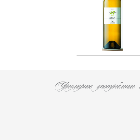
F. AUDOIN (3)
Les Caves Du Chateau D'esclans (2)
Chateau Leoville Poyferre (1)
Chateau Valandraud (1)
Chateau Canon la Gaffeliere (1)
Chateau Brane Cantenac (1)
Chateau Chasse Spleen (1)
Chateau Ducru-Beaucaillou (1)
Chateau Lanessan (1)
Chateau Les Ormes De Pez (1)
Chateau Labegorce (1)
Chateau Bernadotte (1)
Chateau Lascombes (1)
Chateau Gobert (1)
MURE (5)
Les Malandes (7)
La Fuie Saint Bonnet (1)
Cantine Pirovano srl (11)