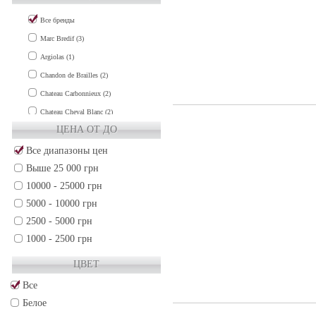
Все бренды
Marc Bredif (3)
Argiolas (1)
Chandon de Brailles (2)
Chateau Carbonnieux (2)
Chateau Cheval Blanc (2)
ЦЕНА ОТ ДО
Chateau Clinet (1)
Chateau Cos d'Estournel (1)
Все диапазоны цен
Выше 25 000 грн
Chateau de Fieuzal (1)
10000 - 25000 грн
Chateau Grand-Puy-Lacoste (2)
5000 - 10000 грн
Chateau Gruaud Larose (2)
2500 - 5000 грн
Chateau Guiraud (1)
1000 - 2500 грн
Chateau Haut-Brion (3)
500 - 1000 грн
Chateau La Lagune (1)
ЦВЕТ
250 - 500 грн
Chateau La Mission Haut-Brion (3)
Все
50 - 250 грн
Chateau Lafite-Rothschild (3)
Белое
Chateau Lafleur (2)