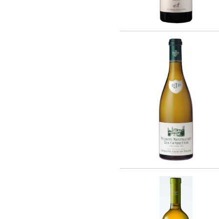
Rothschild (4)
Vina La Reserva de Caliboro (3)
Laboure - Roi (1)
Vina Almaviva (2)
Chateau Lynch-Bages (1)
Chateau Potensac (1)
Domaine Jacques Prieur (16)
AZIENDA VINICOLA UMANI RONCHI
(14)
Eugenio Collavini Viticoltori SPA (18)
Weinhaus August Kesseler GmbH (3)
Arnaldo Caprai (2)
Antinori Matte S.A. (Vina Haras de
Pirque) (8)
Gruppo Vini Selezionati S.r.L. (2)
SA J. E. BORIE (1)
EARL LES GRANGES DE CIVRAC (1)