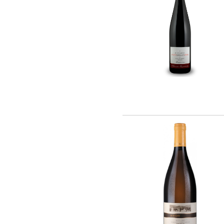
Barmes Buecher (1)
Chateau Latour (2)
Cheval Quancard (26)
De Ladoucette (15)
J. Bernard (5)
Joseph Janoueix (16)
Maison Louis Latour (10)
Maison Simonnet-Febvre (5)
Maison Tardieu-Laurent (2)
Nony-Borie (1)
Regnard (7)
Rene MURE (10)
SARL LES MALANDES (8)
Chateau Haut-Milon (1)
Santa Carolina (21)
Andre Kientzler (2)
Champagne Philipponnat (4)
Compagnie Vinicole Baron Edmond de