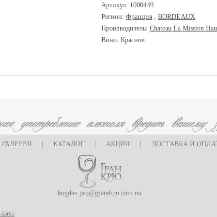
Артикул: 1000449
Регион:
Франция
,
BORDEAUX
Производитель:
Chateau La Mission Hau
Вино: Красное
ГАЛЕРЕЯ
|
КАТАЛОГ
|
АКЦИИ
|
ДОСТАВКА И ОПЛА
bogdan.pro@grandcru.com.ua
-kartki