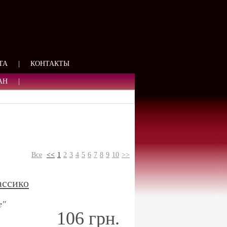
ЯЗИ
ТА
|
КОНТАКТЫ
АН
|
Все
<<
1
2
3
4
5
6
7
8
9
10
>>
ассико
e"
106 грн.