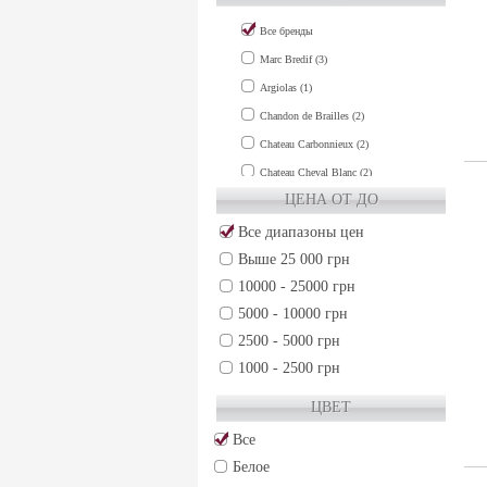
Все бренды
Marc Bredif (3)
Argiolas (1)
Chandon de Brailles (2)
Chateau Carbonnieux (2)
Chateau Cheval Blanc (2)
ЦЕНА ОТ ДО
Chateau Clinet (1)
Chateau Cos d'Estournel (1)
Все диапазоны цен
Выше 25 000 грн
Chateau de Fieuzal (1)
10000 - 25000 грн
Chateau Grand-Puy-Lacoste (2)
5000 - 10000 грн
Chateau Gruaud Larose (2)
2500 - 5000 грн
Chateau Guiraud (1)
1000 - 2500 грн
Chateau Haut-Brion (3)
500 - 1000 грн
Chateau La Lagune (1)
ЦВЕТ
250 - 500 грн
Chateau La Mission Haut-Brion (3)
Все
50 - 250 грн
Chateau Lafite-Rothschild (3)
Белое
Chateau Lafleur (2)