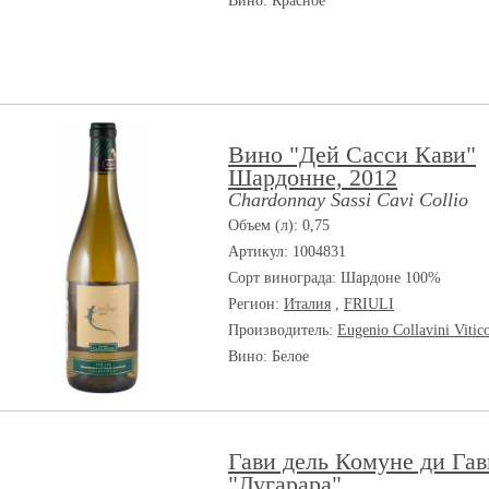
Вино: Красное
Вино "Дей Сасси Кави"
Шардонне, 2012
Chardonnay Sassi Cavi Collio
Объем (л): 0,75
Артикул: 1004831
Сорт винограда:
Шардоне 100%
Регион:
Италия
,
FRIULI
Производитель:
Eugenio Collavini Vitic
Вино: Белое
Гави дель Комуне ди Гав
"Лугарара"