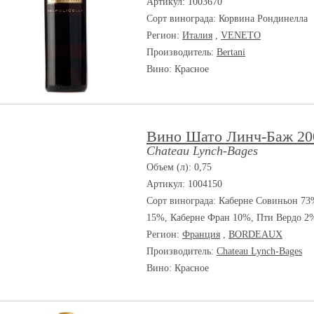
Артикул: 1003670
Сорт винограда:
Корвина Рондинелла
Регион:
Италия
,
VENETO
Производитель:
Bertani
Вино: Красное
Вино Шато Линч-Баж 20
Chateau Lynch-Bages
Объем (л): 0,75
Артикул: 1004150
Сорт винограда:
Каберне Совиньон 73
15%, Каберне Фран 10%, Пти Вердо 2
Регион:
Франция
,
BORDEAUX
Производитель:
Chateau Lynch-Bages
Вино: Красное