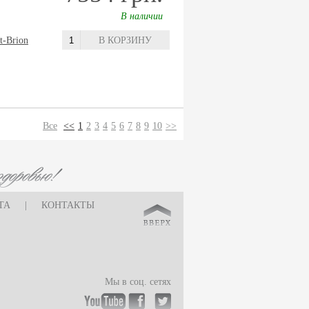
В наличии
t-Brion
В КОРЗИНУ
Все
<<
1
2
3
4
5
6
7
8
9
10
>>
ТА
|
КОНТАКТЫ
Мы в соц. сетях