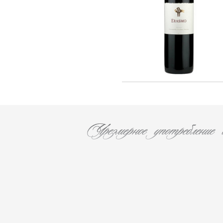
F. AUDOIN (3)
Les Caves Du Chateau D'esclans (2)
Chateau Leoville Poyferre (1)
Chateau Valandraud (1)
Chateau Canon la Gaffeliere (1)
Chateau Brane Cantenac (1)
Chateau Chasse Spleen (1)
Chateau Ducru-Beaucaillou (1)
Chateau Lanessan (1)
Chateau Les Ormes De Pez (1)
Chateau Labegorce (1)
Chateau Bernadotte (1)
Chateau Lascombes (1)
Chateau Gobert (1)
MURE (5)
Les Malandes (7)
La Fuie Saint Bonnet (1)
Cantine Pirovano srl (11)