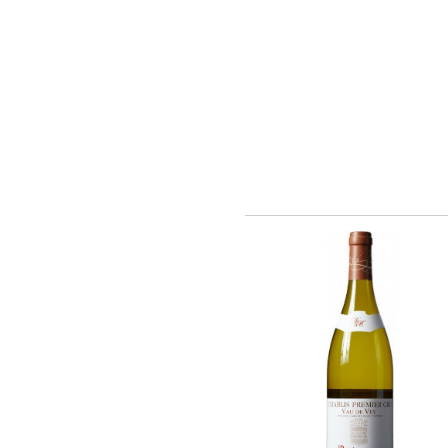
Barmes Buecher (1)
Chateau Latour (2)
Cheval Quancard (26)
De Ladoucette (15)
J. Bernard (5)
Joseph Janoueix (16)
Maison Louis Latour (10)
Maison Simonnet-Febvre (5)
Maison Tardieu-Laurent (2)
Nony-Borie (1)
Regnard (7)
Rene MURE (10)
SARL LES MALANDES (8)
Chateau Haut-Milon (1)
Santa Carolina (21)
Andre Kientzler (2)
Champagne Philipponnat (4)
Compagnie Vinicole Baron Edmond de