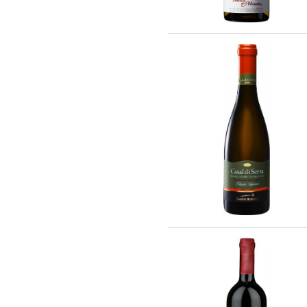
Rothschild (4)
Vina La Reserva de Caliboro (3)
Laboure - Roi (1)
Vina Almaviva (2)
Chateau Lynch-Bages (1)
Chateau Potensac (1)
Domaine Jacques Prieur (16)
AZIENDA VINICOLA UMANI RONCHI
(14)
Eugenio Collavini Viticoltori SPA (18)
Weinhaus August Kesseler GmbH (3)
Arnaldo Caprai (2)
Antinori Matte S.A. (Vina Haras de
Pirque) (8)
Gruppo Vini Selezionati S.r.L. (2)
SA J. E. BORIE (1)
EARL LES GRANGES DE CIVRAC (1)