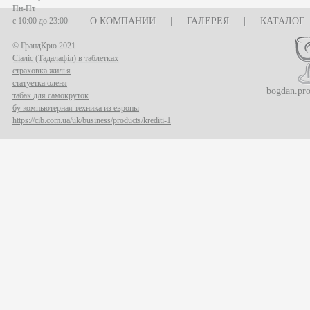
Пн-Пт
с 10:00 до 23:00
О КОМПАНИИ
|
ГАЛЕРЕЯ
|
КАТАЛОГ
© ГрандКрю 2021
Сіаліс (Тадалафіл) в таблетках
страховка жилья
статуетка оленя
bogdan.pr
табак для самокруток
бу компьютерная техника из европы
https://cib.com.ua/uk/business/products/krediti-1