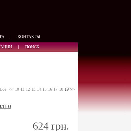
ЯЗИ
ТА
|
КОНТАКТЫ
ТАЦИИ
|
ПОИСК
Все
<<
10
11
12
13
14
15
16
17
18
19
>>
олио
624 грн.