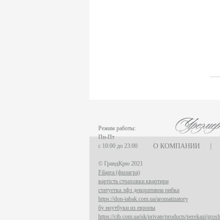
Режим работы:
Пн-Пт
с 10:00 до 23:00
О КОМПАНИИ
|
© ГрандКрю 2021
Filagra (филагра)
вартість страховки квартири
статуетка лфз декоративна рибка
https://don-tabak.com.ua/aromatizatory
бу ноутбуки из европы
https://cib.com.ua/uk/private/products/perekazi/gr