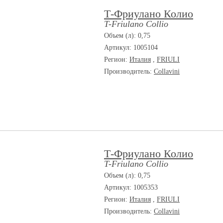
Т-Фриулано Колио
T-Friulano Collio
Объем (л): 0,75
Артикул: 1005104
Регион:
Италия
,
FRIULI
Производитель:
Collavini
Т-Фриулано Колио
T-Friulano Collio
Объем (л): 0,75
Артикул: 1005353
Регион:
Италия
,
FRIULI
Производитель:
Collavini