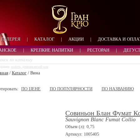
ФОРМА ОБРАТНОЙ СВ
ИМЯ
ЛОГИН
ВАШЕ ИМЯ:
ПАРОЛЬ
ПАРОЛЬ
ГАЛЕРЕЯ
|
КАТАЛОГ
|
АКЦИИ
|
ДОСТАВКА И ОПЛА
ТЕЛЕФОН:
АДРЕС ЭЛЕКТРОННОЙ ПОЧТЫ
ЗАПОМНИТЬ МЕНЯ
АНСКОЕ
|
КРЕПКИЕ НАПИТКИ
|
РЕСТОРАН
|
ДЕГУС
ВОЙТИ
пример:
кьянти, доминиканский ром
РЕГИСТРАЦИЯ
вная
/
Каталог
/
Вина
ЗАБЫЛИ ПАРОЛЬ?
тировать:
ПО ЦЕНЕ
ПО ПОПУЛЯРНОСТИ
ПО НАЗВАНИЮ
Совиньон Блан Фумат К
Sauvignon Blanc Fumat Collio
Объем (л): 0,75
Артикул: 1005405