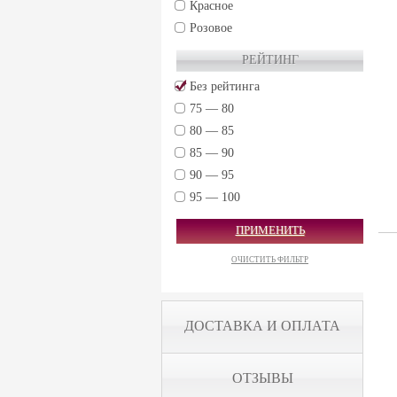
Красное
Col d'Orcia S.r.l. Societa Agricola (7)
Розовое
Bertani Domains S.R.L. (15)
РЕЙТИНГ
Sartori (4)
Без рейтинга
Toser vini (2)
75 — 80
SCHENK (1)
80 — 85
TAGARO (2)
85 — 90
90 — 95
95 — 100
ПРИМЕНИТЬ
ОЧИСТИТЬ ФИЛЬТР
ДОСТАВКА И ОПЛАТА
ОТЗЫВЫ