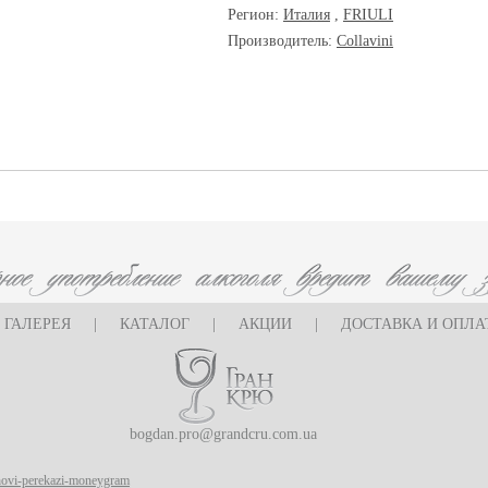
Регион:
Италия
,
FRIULI
Производитель:
Collavini
ГАЛЕРЕЯ
|
КАТАЛОГ
|
АКЦИИ
|
ДОСТАВКА И ОПЛА
bogdan.pro@grandcru.com.ua
oshovi-perekazi-moneygram