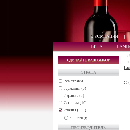
О КОМПАНИИ
|
ВИНА
|
ШАМП
СДЕЛАЙТЕ ВАШ ВЫБОР
На
Гла
СТРАНА
Все страны
Сор
Германия (3)
Израиль (2)
Испания (10)
Италия (171)
ABRUZZO (1)
ALTO ADIGE (5)
ПРОИЗВОДИТЕЛЬ