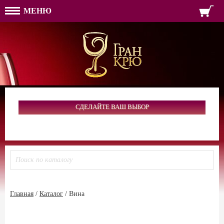
МЕНЮ
ФОРМА ОБРАТНОЙ СВЯЗ
ИМЯ
ЛОГИН
ВАШЕ ИМЯ:
ПАРОЛЬ
ПАРОЛЬ
ТЕЛЕФОН:
АДРЕС ЭЛЕКТРОННОЙ ПОЧТЫ
ЗАПОМНИТЬ МЕНЯ
ВОЙТИ
СДЕЛАЙТЕ ВАШ ВЫБОР
РЕГИСТРАЦИЯ
ЗАБЫЛИ ПАРОЛЬ?
Главная
/
Каталог
/
Вина