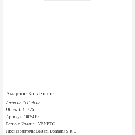
Амароне Коллезіоне
Amarone Collezione
Объем (л): 0,75
Артикул: 1005419
Регион:
Италия
,
VENETO
Производитель:
Bertani Domains S.R.L.