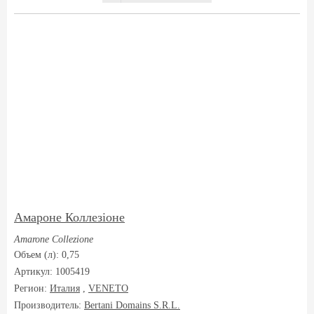
Амароне Коллезіоне
Amarone Collezione
Объем (л): 0,75
Артикул: 1005419
Регион:
Италия
,
VENETO
Производитель:
Bertani Domains S.R.L.