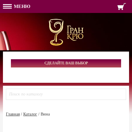
МЕНЮ
ФОРМА ОБРАТНОЙ СВЯЗ
ИМЯ
ЛОГИН
ВАШЕ ИМЯ:
ПАРОЛЬ
ПАРОЛЬ
ТЕЛЕФОН:
АДРЕС ЭЛЕКТРОННОЙ ПОЧТЫ
ЗАПОМНИТЬ МЕНЯ
ВОЙТИ
СДЕЛАЙТЕ ВАШ ВЫБОР
РЕГИСТРАЦИЯ
ЗАБЫЛИ ПАРОЛЬ?
Главная
/
Каталог
/
Вина