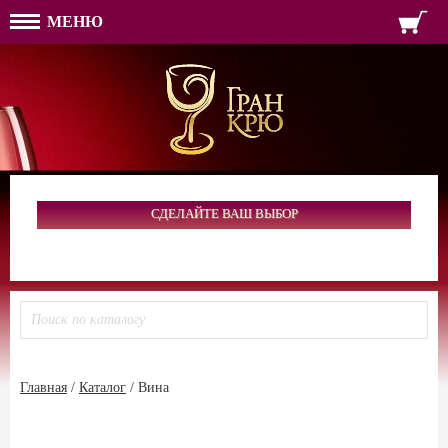
МЕНЮ
ФОРМА ОБРАТНОЙ СВЯЗ
ИМЯ
ЛОГИН
ВАШЕ ИМЯ:
ПАРОЛЬ
ПАРОЛЬ
ТЕЛЕФОН:
АДРЕС ЭЛЕКТРОННОЙ ПОЧТЫ
ЗАПОМНИТЬ МЕНЯ
ВОЙТИ
СДЕЛАЙТЕ ВАШ ВЫБОР
РЕГИСТРАЦИЯ
ЗАБЫЛИ ПАРОЛЬ?
Главная
/
Каталог
/
Вина