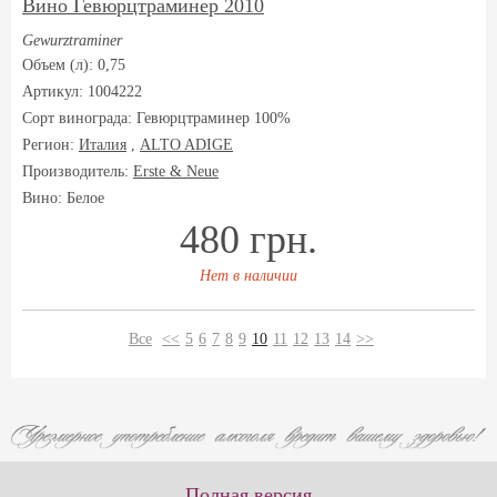
Вино Гевюрцтраминер 2010
Gewurztraminer
Объем (л): 0,75
Артикул: 1004222
Сорт винограда:
Гевюрцтраминер 100%
Регион:
Италия
,
ALTO ADIGE
Производитель:
Erste & Neue
Вино: Белое
480 грн.
Нет в наличии
Все
<<
5
6
7
8
9
10
11
12
13
14
>>
Полная версия