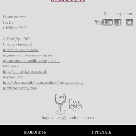
Мы в соц. сетях
Режим работы:
Пн-Пт
с 10:00 до 23:00
© ГрандКрю 2021
Chocogra (чокогра)
расчет стоимости каско
відмінник соцзмагання місцевої
промисловості латвійської рср. тип 1.
60-ті роки.
https://don-tabak.com.ua/tabak
ноутбуки б у
https://cib.com.ua/uk/private/products/perekazi/groshovi-
perekazi-western-union
bogdan.pro@grandcru.com.ua
ПОЗВОНИТЬ
ПРИЕХАТЬ