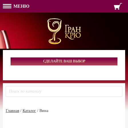
МЕНЮ
ФОРМА ОБРАТНОЙ СВЯЗ
ИМЯ
ЛОГИН
ВАШЕ ИМЯ:
ПАРОЛЬ
ПАРОЛЬ
ТЕЛЕФОН:
АДРЕС ЭЛЕКТРОННОЙ ПОЧТЫ
ЗАПОМНИТЬ МЕНЯ
ВОЙТИ
СДЕЛАЙТЕ ВАШ ВЫБОР
РЕГИСТРАЦИЯ
ЗАБЫЛИ ПАРОЛЬ?
Главная
/
Каталог
/
Вина