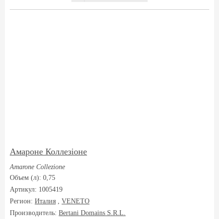
Амароне Коллезіоне
Amarone Collezione
Объем (л): 0,75
Артикул: 1005419
Регион:
Италия
,
VENETO
Производитель:
Bertani Domains S.R.L.