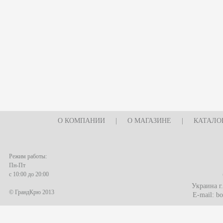
О КОМПАНИИ
|
О МАГАЗИНЕ
|
КАТАЛО
Режим работы:
Пн-Пт
с 10:00 до 20:00
Украина г
© ГрандКрю 2013
E-mail:
bo