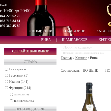
Пн-Пт
с 10:00 до 20:00
044 229 62 76
068 718 84 81
099 362 45 80
О КОМПАНИИ
|
О МАГАЗИНЕ
|
КАТАЛО
ВИНА
|
ШАМПАНСКОЕ
|
КРЕПК
СДЕЛАЙТЕ ВАШ ВЫБОР
Например:
кьянти, доминиканский ром
Главная
/
Каталог
/
Вина
СТРАНА
Все страны
Сортировать:
ПО ЦЕНЕ
ПО
Германия (3)
Италия (141)
Франция (214)
ALSACE (14)
BORDEAUX (105)
BURGUNDY (36)
ПРОИЗВОДИТЕЛЬ