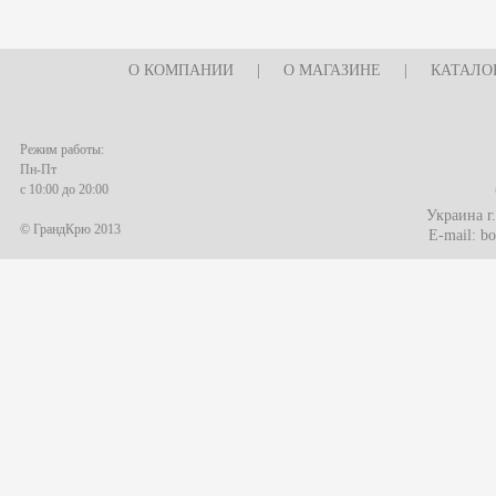
О КОМПАНИИ
|
О МАГАЗИНЕ
|
КАТАЛО
Режим работы:
Пн-Пт
с 10:00 до 20:00
Украина г
© ГрандКрю 2013
E-mail:
bo