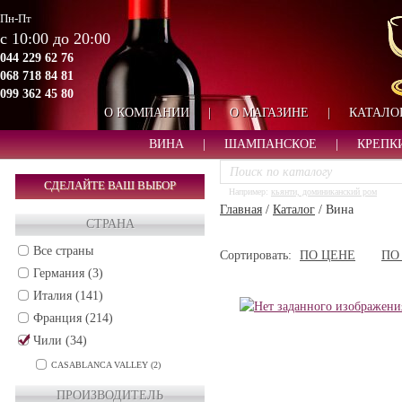
Пн-Пт
с 10:00 до 20:00
044 229 62 76
068 718 84 81
099 362 45 80
О КОМПАНИИ
|
О МАГАЗИНЕ
|
КАТАЛО
ВИНА
|
ШАМПАНСКОЕ
|
КРЕПК
СДЕЛАЙТЕ ВАШ ВЫБОР
Например:
кьянти, доминиканский ром
Главная
/
Каталог
/
Вина
СТРАНА
Все страны
Сортировать:
ПО ЦЕНЕ
ПО
Германия (3)
Италия (141)
Франция (214)
Чили (34)
CASABLANCA VALLEY (2)
CENTRAL VALLEY (5)
ПРОИЗВОДИТЕЛЬ