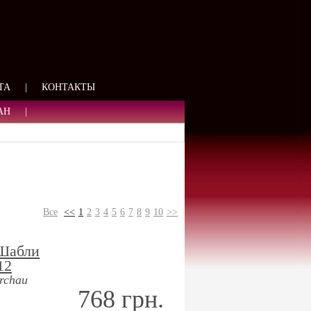
ЯЗИ
ТА
|
КОНТАКТЫ
АН
|
Все
<<
1
2
3
4
5
6
7
8
9
10
>>
 Шабли
12
rchau
768 грн.