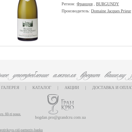
Регион:
Франция
,
BURGUNDY
Производитель:
Domaine Jacques Prieur
ГАЛЕРЕЯ
|
КАТАЛОГ
|
АКЦИИ
|
ДОСТАВКА И ОПЛА
ср. 60-ті роки.
bogdan.pro@grandcru.com.ua
i-gotivkoyu-vid-partneriv-banku