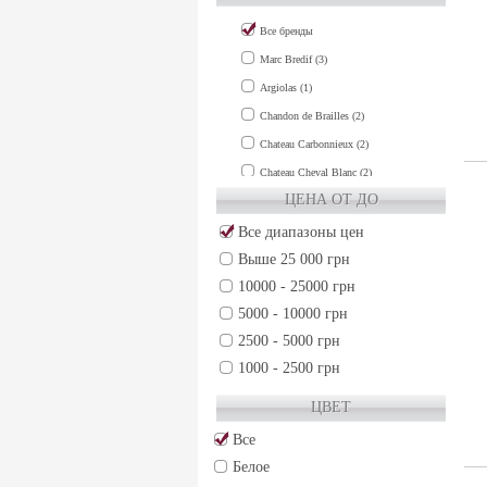
Все бренды
Marc Bredif (3)
Argiolas (1)
Chandon de Brailles (2)
Chateau Carbonnieux (2)
Chateau Cheval Blanc (2)
ЦЕНА ОТ ДО
Chateau Clinet (1)
Chateau Cos d'Estournel (1)
Все диапазоны цен
Выше 25 000 грн
Chateau de Fieuzal (1)
10000 - 25000 грн
Chateau Grand-Puy-Lacoste (2)
5000 - 10000 грн
Chateau Gruaud Larose (2)
2500 - 5000 грн
Chateau Guiraud (1)
1000 - 2500 грн
Chateau Haut-Brion (3)
500 - 1000 грн
Chateau La Lagune (1)
ЦВЕТ
250 - 500 грн
Chateau La Mission Haut-Brion (3)
Все
50 - 250 грн
Chateau Lafite-Rothschild (3)
Белое
Chateau Lafleur (2)