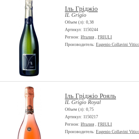
Іль Гріджіо
IL Grigio
Объем (л): 0,38
Артикул: 1150244
Регион:
Италия
,
FRIULI
Производитель:
Eugenio Collavini Vitic
Іль Гріджіо Рояль
IL Grigio Royal
Объем (л): 0,75
Артикул: 1150217
Регион:
Италия
,
FRIULI
Производитель:
Eugenio Collavini Vitic