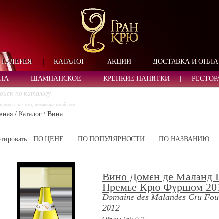
ФОРМА ОБРАТНОЙ СВ
ИМЯ
ЛОГИН
ВАШЕ ИМЯ:
ПАРОЛЬ
ПАРОЛЬ
ГАЛЕРЕЯ
|
КАТАЛОГ
|
АКЦИИ
|
ДОСТАВКА И ОПЛА
ТЕЛЕФОН:
АДРЕС ЭЛЕКТРОННОЙ ПОЧТЫ
ЗАПОМНИТЬ МЕНЯ
НА
|
ШАМПАНСКОЕ
|
КРЕПКИЕ НАПИТКИ
|
РЕСТОР
ВОЙТИ
пример:
кьянти, доминиканский ром
РЕГИСТРАЦИЯ
вная
/
Каталог
/
Вина
ЗАБЫЛИ ПАРОЛЬ?
тировать:
ПО ЦЕНЕ
ПО ПОПУЛЯРНОСТИ
ПО НАЗВАНИЮ
Вино Домен де Маланд
Премье Крю Фуршом 20
Domaine des Malandes Cru Fou
2012