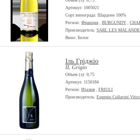
Объем (л): 0,75
Артикул: 1005021
Сорт винограда:
Шардоне 100%
Регион:
Франция
,
BURGUNDY
,
CHA
Производитель:
SARL LES MALANDE
Вино: Белое
Іль Гріджіо
IL Grigio
Объем (л): 0,75
Артикул: 1150184
Регион:
Италия
,
FRIULI
Производитель:
Eugenio Collavini Vitic