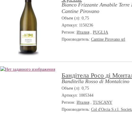
Bianco Frizzante Amabile Terre
Cantine Pirovano
Объем (л): 0,75
Артикул: 1150236
Регион:
Италия
,
PUGLIA
Производитель:
Cantine Pirovano srl
Бандітела Росо ді Монта
Banditella Rosso di Montalcino
Объем (л): 0,75
Артикул: 1005344
Регион:
Италия
,
TUSCANY
Производитель:
Col d'Orcia S.r.l. Societ