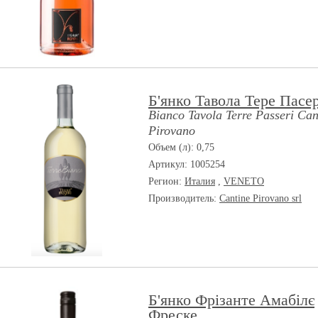
Б'янко Тавола Тере Пасер
Bianco Tavola Terre Passeri Can
Pirovano
Объем (л): 0,75
Артикул: 1005254
Регион:
Италия
,
VENETO
Производитель:
Cantine Pirovano srl
Б'янко Фрізанте Амабілє
Фреске