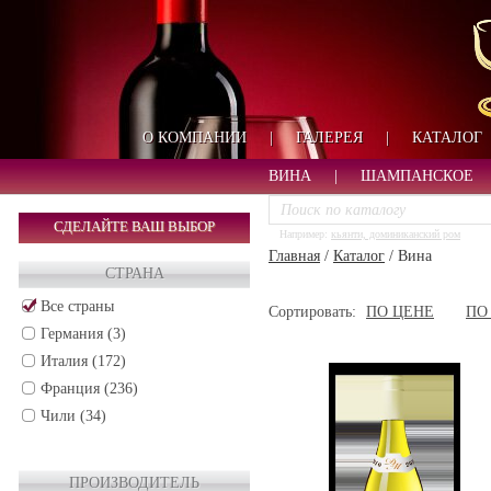
О КОМПАНИИ
|
ГАЛЕРЕЯ
|
КАТАЛОГ
ВИНА
|
ШАМПАНСКОЕ
СДЕЛАЙТЕ ВАШ ВЫБОР
Например:
кьянти, доминиканский ром
Главная
/
Каталог
/
Вина
СТРАНА
Все страны
Сортировать:
ПО ЦЕНЕ
ПО
Германия (3)
Италия (172)
Франция (236)
Чили (34)
ПРОИЗВОДИТЕЛЬ