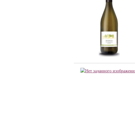
Barmes Buecher (1)
Chateau Latour (2)
Cheval Quancard (26)
De Ladoucette (15)
J. Bernard (5)
Joseph Janoueix (16)
Maison Louis Latour (10)
Maison Simonnet-Febvre (5)
Maison Tardieu-Laurent (2)
Nony-Borie (1)
Regnard (7)
Rene MURE (10)
SARL LES MALANDES (8)
Chateau Haut-Milon (1)
Santa Carolina (21)
Andre Kientzler (2)
Champagne Philipponnat (4)
Compagnie Vinicole Baron Edmond de