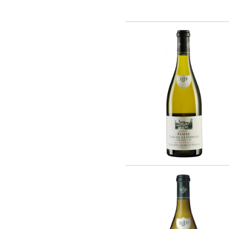
Rothschild (4)
Vina La Reserva de Caliboro (3)
Laboure - Roi (1)
Vina Almaviva (2)
Chateau Lynch-Bages (1)
Chateau Potensac (1)
Domaine Jacques Prieur (16)
AZIENDA VINICOLA UMANI RONCHI
(14)
Eugenio Collavini Viticoltori SPA (18)
Weinhaus August Kesseler GmbH (3)
Arnaldo Caprai (2)
Antinori Matte S.A. (Vina Haras de
Pirque) (8)
Gruppo Vini Selezionati S.r.L. (2)
SA J. E. BORIE (1)
EARL LES GRANGES DE CIVRAC (1)