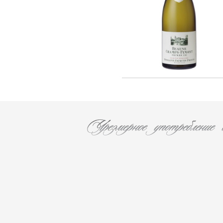
F. AUDOIN (3)
Les Caves Du Chateau D'esclans (2)
Chateau Leoville Poyferre (1)
Chateau Valandraud (1)
Chateau Canon la Gaffeliere (1)
Chateau Brane Cantenac (1)
Chateau Chasse Spleen (1)
Chateau Ducru-Beaucaillou (1)
Chateau Lanessan (1)
Chateau Les Ormes De Pez (1)
Chateau Labegorce (1)
Chateau Bernadotte (1)
Chateau Lascombes (1)
Chateau Gobert (1)
MURE (5)
Les Malandes (7)
La Fuie Saint Bonnet (1)
Cantine Pirovano srl (11)