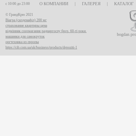
с 10:00 до 23:00
О КОМПАНИИ
|
ГАЛЕРЕЯ
|
КАТАЛОГ
© ГрандКрю 2021
Віагра (силденафіл) 200 мг
страхование квартиры цена
відмінник соцзмагання раднаргоспу брср. 60-ті роки.
bogdan.pr
машинки для самокруток
оргтехника из европы
https://cib.com.ua/uk/business/products/depoziti-1